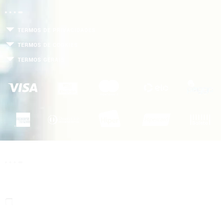
TERMOS DE PRIVACIDADES
TERMOS DE COOKIES
TERMOS GERAIS
NEWSLATER
Cadastre seu e-mail e receba descontos e dicas de segurança da
PORTO
GÁS
Aceito os Termos de privacidade