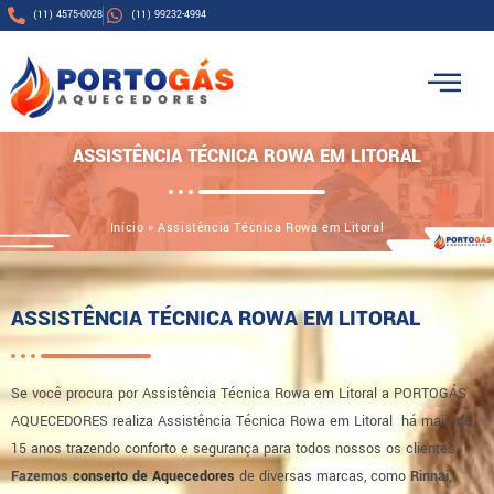
(11) 4575-0028
(11) 99232-4994
ASSISTÊNCIA TÉCNICA ROWA EM LITORAL
Início
»
Assistência Técnica Rowa em Litoral
ASSISTÊNCIA TÉCNICA ROWA EM LITORAL
Se você procura por Assistência Técnica Rowa em Litoral a PORTOGÁS
AQUECEDORES realiza Assistência Técnica Rowa em Litoral há mais de
15 anos trazendo conforto e segurança para todos nossos os clientes.
Fazemos
conserto de Aquecedores
de diversas marcas, como
R
innai,