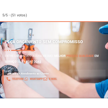
5/5 - (51 votos)
PEÇA ORÇAMENTO SEM COMPROMISSO
ENTRE EM CONTATO AGORA MESMO.
MELHOR
PREÇO E QUALIDADE
EM
SERVIÇO
SÓ NA
PORTOGÁS
Canais de Atendimento ao Cliente:
TELEFONE
WHATSAPP
E-MAIL