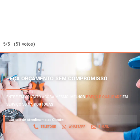
5/5 - (51 votos)
PEÇA ORÇAMENTO SEM COMPROMISSO
ENTRE EM CONTATO AGORA MESMO.
MELHOR
PREÇO E QUALIDADE
EM
SERVIÇO
SÓ NA
PORTOGÁS
Canais de Atendimento ao Cliente:
TELEFONE
WHATSAPP
E-MAIL