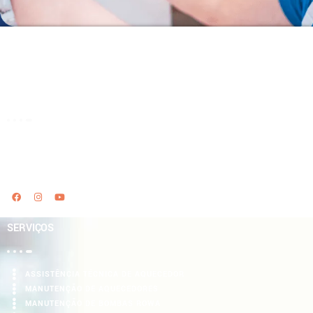
SOBRE NÓS
15 anos de tradição, levando conforto e segurança aos nossos Clientes. O
melhor preço e qualidade, entre em contato
SERVIÇOS
ASSISTÊNCIA TÉCNICA DE AQUECEDOR
MANUTENÇÃO DE AQUECEDORES
MANUTENÇÃO DE BOMBAS ROWA