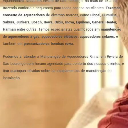
Aquecedores Rinnai em Riviera de São Lourenço há mais de 15 anos
trazendo conforto e segurança para todos nossos os clientes.
Fazemos
conserto de Aquecedores
de diversas marcas, como
R
innai, Cumulus,
Sakura, Junkers, Bosch, Rowa, Orbis, Inova, Equibras, General Heater,
Harman
entre outras. Temos especialistas qualificados em
manutenção
de aquecedores a gás, aquecedores elétricos, aquecedores solares,
e
também em
pressurizadores
bombas rowa.
Podemos a atender a Manutenção de Aquecedores Rinnai em Riviera de
São Lourenço com horário agendado para conforto dos nossos clientes, e
tirar quaisquer dúvidas sobre os equipamentos de manutenção ou
instalação.