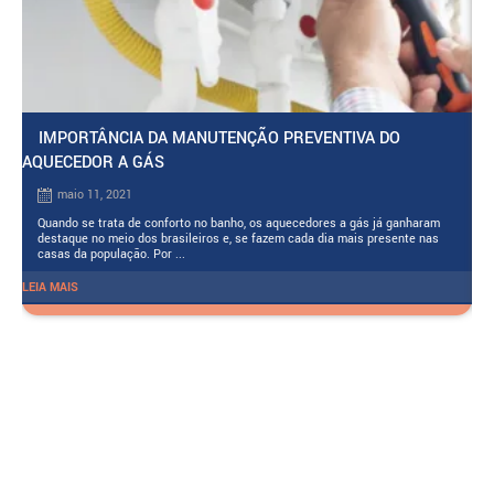
IMPORTÂNCIA DA MANUTENÇÃO PREVENTIVA DO
AQUECEDOR A GÁS
maio 11, 2021
O
m
Quando se trata de conforto no banho, os aquecedores a gás já ganharam
t
destaque no meio dos brasileiros e, se fazem cada dia mais presente nas
casas da população. Por ...
LEIA MAIS
LEI