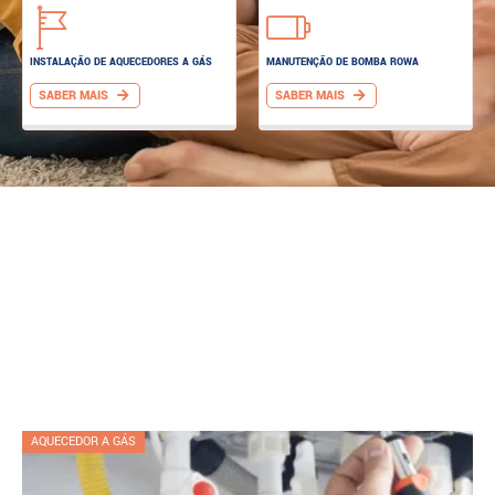
INSTALAÇÃO DE AQUECEDORES A GÁS
MANUTENÇÃO DE BOMBA ROWA
SABER MAIS
SABER MAIS
AQUECEDOR A GÁS
A