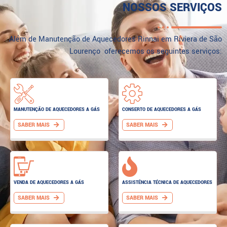
NOSSOS SERVIÇOS
Além de Manutenção de Aquecedores Rinnai em Riviera de São
Lourenço oferecemos os seguintes serviços:
MANUTENÇÃO DE AQUECEDORES A GÁS
CONSERTO DE AQUECEDORES A GÁS
SABER MAIS
SABER MAIS
VENDA DE AQUECEDORES A GÁS
ASSISTÊNCIA TÉCNICA DE AQUECEDORES
SABER MAIS
SABER MAIS